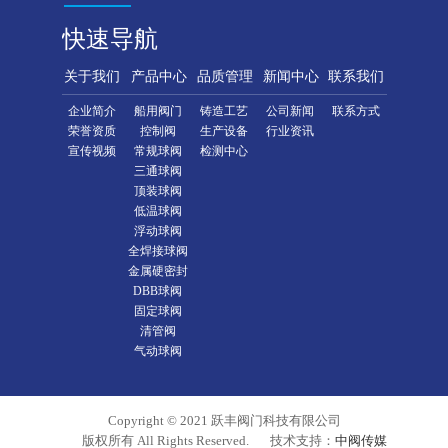
快速导航
关于我们
产品中心
品质管理
新闻中心
联系我们
企业简介
船用阀门
铸造工艺
公司新闻
联系方式
荣誉资质
控制阀
生产设备
行业资讯
宣传视频
常规球阀
检测中心
三通球阀
顶装球阀
低温球阀
浮动球阀
全焊接球阀
金属硬密封
DBB球阀
球阀
固定球阀
清管阀
气动球阀
Copyright © 2021 跃丰阀门科技有限公司
版权所有 All Rights Reserved.
技术支持：
中阀传媒