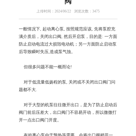
阀
上传时间：2024/06/22
浏览次数：3475
一般情况下, 起动离心泵, 按照规范应该, 先将泵腔充
满介质后，关闭出口阀, 然后开启泵，目的是: 一方面
防止启动电流过大损毁电动机；另一方面防止启动泵
后导致瞬时失压,造成泵气蚀。
但很多问题不能一概而论!
对于低流量低扬程的泵, 关闭或不关闭出口阀门问
题都不大.
对于大型的机泵往往微开出口，是为了防止启动后
阀门前后压差大，出口阀门不容易开动，所以微微打
开一点出口阀门开度。
有的离心泵由于预热等需要，会将出口阀稍开一