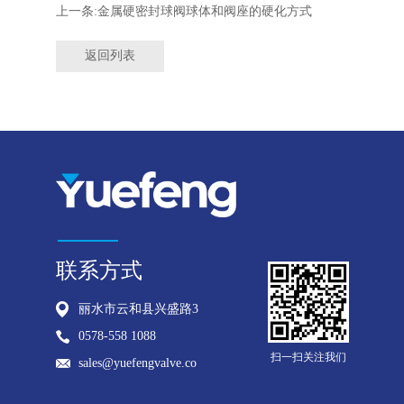
上一条:金属硬密封球阀球体和阀座的硬化方式
返回列表
联系方式
丽水市云和县兴盛路3
号
0578-558 1088
扫一扫关注我们
sales@yuefengvalve.co
m